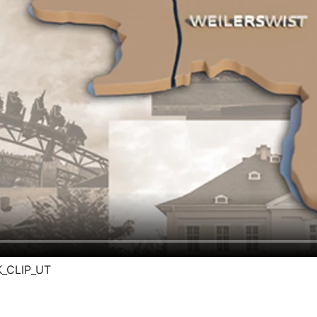
K_CLIP_UT