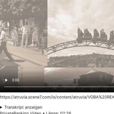
https://atruvia.scene7.com/is/content/atruvia/VOBA%20RE
Transkript anzeigen
PrivateBanking Video • Länge: 02:26